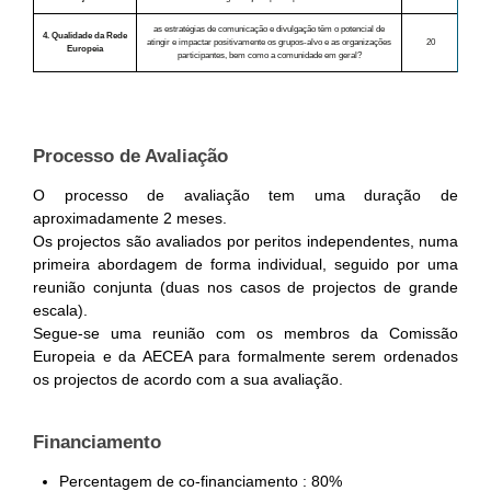
as estratégias de comunicação e divulgação têm o potencial de
4. Qualidade da Rede
atingir e impactar positivamente os grupos-alvo e as organizações
20
Europeia
participantes, bem como a comunidade em geral?
Processo de Avaliação
O processo de avaliação tem uma duração de
aproximadamente 2 meses.
Os projectos são avaliados por peritos independentes, numa
primeira abordagem de forma individual, seguido por uma
reunião conjunta (duas nos casos de projectos de grande
escala).
Segue-se uma reunião com os membros da Comissão
Europeia e da AECEA para formalmente serem ordenados
os projectos de acordo com a sua avaliação.
Financiamento
Percentagem de co-financiamento : 80%