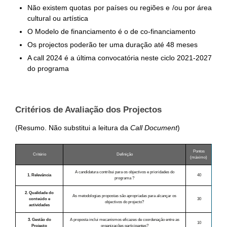
Não existem quotas por países ou regiões e /ou por área
cultural ou artística
O Modelo de financiamento é o de co-financiamento
Os projectos poderão ter uma duração até 48 meses
A call 2024 é a última convocatória neste ciclo 2021-2027
do programa
Critérios de Avaliação dos Projectos
(Resumo. Não substitui a leitura da
Call Document
)
Pontos
Critério
Definição
(máximo)
A candidatura contribui para os objectivos e prioridades do
1. Relevância
40
programa ?
2. Qualidade do
As metodologias propostas são apropriadas para alcançar os
conteúdo e
30
objectivos do projecto?
actividades
3. Gestão do
A proposta inclui mecanismos eficazes de coordenação entre as
10
Projecto
organizações participantes?