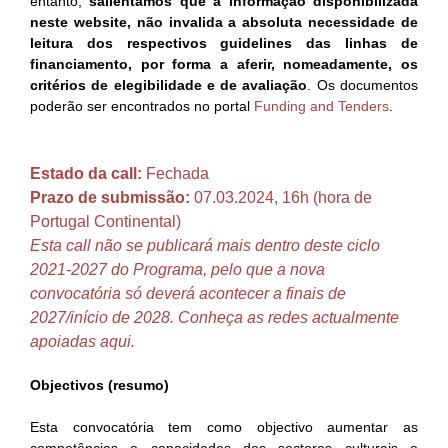
entanto,
salientamos que a informação disponibilizada
neste website, não invalida a absoluta necessidade de
leitura dos respectivos guidelines das linhas de
financiamento, por forma a aferir, nomeadamente, os
critérios de elegibilidade e de avaliação
. Os documentos
poderão ser encontrados no portal
Funding and Tenders
.
Estado da call:
Fechada
Prazo de submissão:
07.03.2024, 16h (hora de
Portugal Continental)
Esta call não se publicará mais dentro deste ciclo
2021-2027 do Programa, pelo que a nova
convocatória só deverá acontecer a finais de
2027/início de 2028. Conheça as redes actualmente
apoiadas
aqui
.
Objectivos (resumo)
Esta convocatória tem como objectivo aumentar as
competências e capacidades dos sectores culturais e