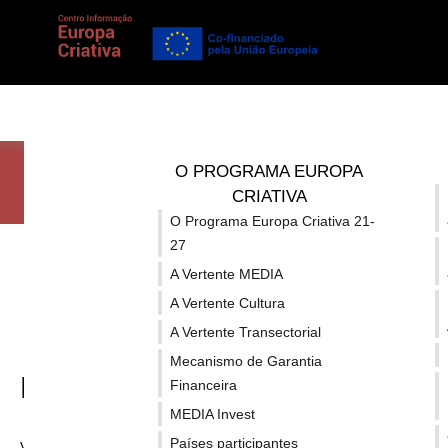
O PROGRAMA EUROPA
Vertente MEDIA
Linhas de F
CRIATIVA
O Programa Europa Criativa 21-
Está em...
MEDIA
/
Linhas de Financiamento
/
Festivais E
27
A Vertente MEDIA
A Vertente Cultura
A Vertente Transectorial
Mecanismo de Garantia
MEDIA
Financeira
MEDIA Invest
Países participantes
Vertente MEDIA