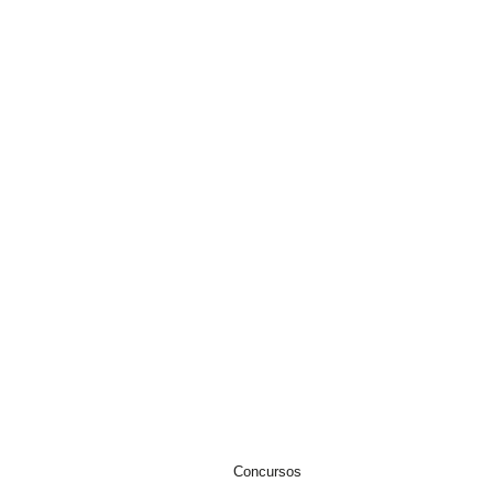
s de
EWSLETTER
IVACIDADE
Concursos