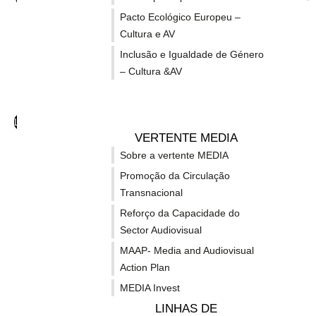
Pacto Ecológico Europeu –
Sobre a vertente MEDIA
Cultura e AV
Promoção da Circulação Transnacional
Esta
Inclusão e Igualdade de Género
Reforço da Capacidade do Sector Audiovisual
Data
– Cultura &AV
Data
MAAP- Media and Audiovisual Action Plan
⇒ A
MEDIA Invest
⇒ A
Linhas de Financiamento
VERTENTE MEDIA
Formação e Desenvolvimento de Competências
Sobre a vertente MEDIA
Apoio a Produtores
Ob
Promoção da Circulação
Desenvolvimento de Obras Audiovisuais
Transnacional
A
Co-desenvolvimento de Obras
Reforço da Capacidade do
c
Europeias
Sector Audiovisual
P
European Slate Development
(
MAAP- Media and Audiovisual
European Mini-Slate Development -
Action Plan
Países LCC
Du
MEDIA Invest
Vídeojogos e Conteúdo Imersivo
LINHAS DE
2