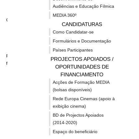
Fi
Fílmica
Audiências e Educação Fílmica
MEDIA 360º
MEDIA 360º
Candidaturas
C
CANDIDATURAS
Como Candidatar-se
L
Como Candidatar-se
P
Formulários e Documentação
Formulários e Documentação
c
Países Participantes
Países Participantes
p
Projectos Apoiados / Oportunidades de
a
PROJECTOS APOIADOS /
financiamento
OPORTUNIDADES DE
Acções de Formação MEDIA (bolsas disponíveis)
FINANCIAMENTO
Rede Europa Cinemas (apoio à exibição cinema)
Acções de Formação MEDIA
(bolsas disponíveis)
BD de Projectos Apoiados (2014-2020)
Co
Rede Europa Cinemas (apoio à
Espaço do beneficiário
exibição cinema)
A su
BD de Projectos Apoiados
(2014-2020)
1. C
Espaço do beneficiário
⇒ Um