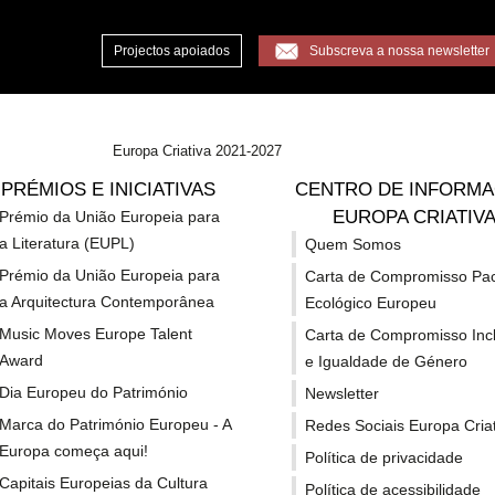
Projectos apoiados
Subscreva a nossa newsletter
Europa Criativa 2021-2027
PRÉMIOS E INICIATIVAS
CENTRO DE INFORM
inanciamento
Candidaturas
Projectos Apoiados / Oportunidades
EUROPA CRIATIV
Prémio da União Europeia para
a Literatura (EUPL)
Quem Somos
uropeus
Prémio da União Europeia para
Carta de Compromisso Pa
a Arquitectura Contemporânea
Ecológico Europeu
Music Moves Europe Talent
Carta de Compromisso Inc
Award
e Igualdade de Género
Dia Europeu do Património
Newsletter
Festivais de
Marca do Património Europeu - A
Redes Sociais Europa Criat
Europa começa aqui!
Política de privacidade
Capitais Europeias da Cultura
Política de acessibilidade