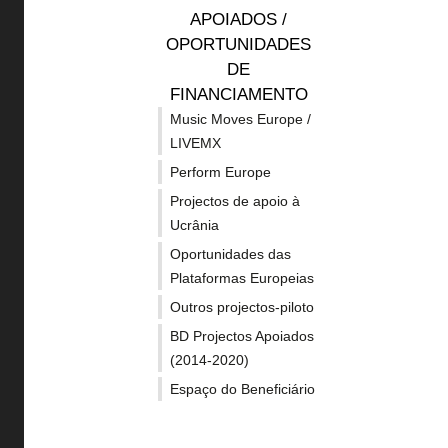
financi
APOIADOS /
Política de privacidade
OPORTUNIDADES
Acessibilidades GOV
DE
FINANCIAMENTO
Mapa do site
Music Moves Europe /
My CIEC
LIVEMX
Perform Europe
Projectos de apoio à
Ucrânia
Oportunidades das
Plataformas Europeias
Outros projectos-piloto
O Europa Criativa é o Programa
BD Projectos Apoiados
da União Europeia de
(2014-2020)
financiamento aos sectores
Espaço do Beneficiário
culturais e criativos.