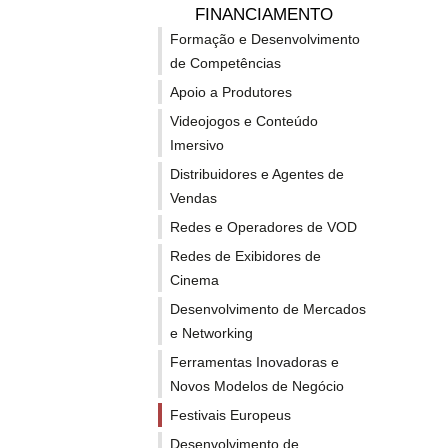
Produção para Televisão e Online
FINANCIAMENTO
Videojogos e Conteúdo Imersivo
Formação e Desenvolvimento
En
de Competências
Distribuidores e Agentes de Vendas
C
Apoio a Produtores
Apoio Automático à Distribuição
F
Videojogos e Conteúdo
Apoio à distribuição – Films On the Move (via
a
Imersivo
Agentes de Vendas)
Distribuidores e Agentes de
⇒ Co
Apoio a Agentes de Vendas
Vendas
Redes e Operadores de VOD
Pr
Redes e Operadores de VOD
Redes de Exibidores de Cinema
Redes de Exibidores de
Desenvolvimento de Mercados e Networking
F
Cinema
a
Ferramentas Inovadoras e Novos Modelos de
Desenvolvimento de Mercados
5
Negócio
e Networking
A
Festivais Europeus
F
Ferramentas Inovadoras e
Redes de Festivais de Cinema
Novos Modelos de Negócio
Apoio Individual a Festivais
⇒ Co
Festivais Europeus
Desenvolvimento de Audiências e Educação
Desenvolvimento de