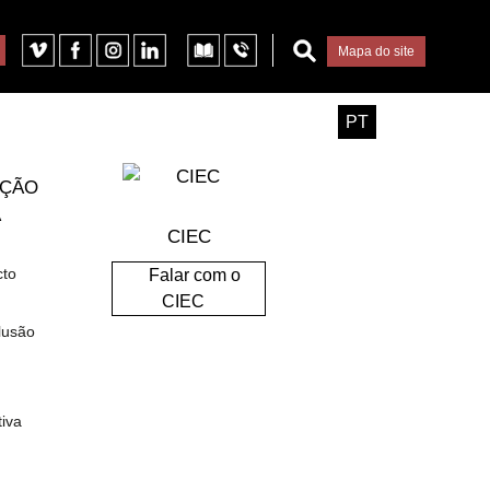
Mapa do site
PT
AÇÃO
 de financiamento
A
CIEC
cto
Falar com o
Facebook
WhatsApp
Email
CIEC
lusão
 Cinema
iva