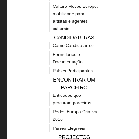
Culture Moves Europe:
mobilidade para
EUROPA CRIATIVA
OUT
artistas e agentes
POSS
culturais
FINA
CANDIDATURAS
Sobre o Programa Europa
Horizon
Como Candidatar-se
Criativa 21-27
Europe 
Formulários e
Linhas de apoio - MEDIA
Documentação
Erasmu
Países Participantes
Linhas de apoio - Cultura
Cosme
ENCONTRAR UM
Linhas de apoio -
Fundos 
PARCEIRO
Transectorial
2020
Entidades que
Noticias
procuram parceiros
Guia de
Redes Europa Criativa
Concursos
Criativ
2016
naciona
Projetos apoiados
Países Elegíveis
Outras 
PROJECTOS
Subscrever Newsletter