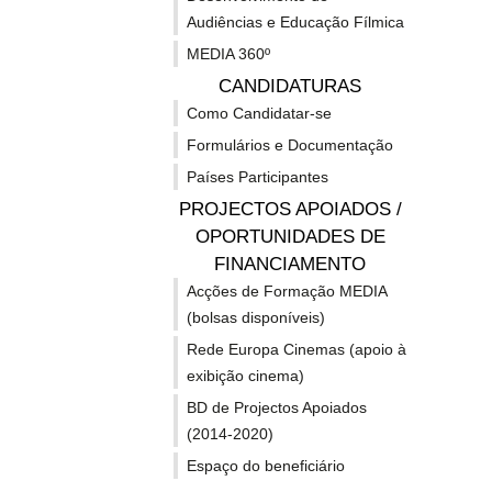
Audiências e Educação Fílmica
***
MEDIA 360º
CANDIDATURAS
Processo de candidatura:
Como Candidatar-se
A
submissão
é um processo de 2 etapas:
Formulários e Documentação
Países Participantes
a) criar uma conta de utilizador
aqui
e registar a sua or
a sua inscrição estiver finalizada, receberá um código de i
PROJECTOS APOIADOS /
OPORTUNIDADES DE
b) submeter a proposta
FINANCIAMENTO
Todas as candidaturas são feitas digitalmente através do
Acções de Formação MEDIA
De referir que a informação aqui disponibilizada é um r
(bolsas disponíveis)
nomeadamente, os critérios de elegibilidade e de avaliaç
Rede Europa Cinemas (apoio à
exibição cinema)
Para
esclarecimento de dúvidas e apoio nas candidat
BD de Projectos Apoiados
(2014-2020)
Espaço do beneficiário
SUBSCREVA A NEWSLETTER EUROPA CRIAT