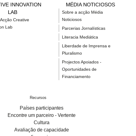
Welcome Europe - Fonte
IVE INNOVATION
MÉDIA NOTICIOSOS
financiamento europeias
LAB
Sobre a acção Média
tal
Noticiosos
 Acção Creative
OUTROS LINKS
ion Lab
Parcerias Jornalísticas
Literacia Mediática
Liberdade de Imprensa e
Pluralismo
Projectos Apoiados -
Telefones
SUBSCREVER N
Oportunidades de
(+351) 213 230 800
Financiamento
geral@europacriativa.eu
POLÍTICA DE PR
Morada
Recursos
Países participantes
SIGA-NOS
Praça Bernardino Machado, 4
Encontre um parceiro - Vertente
1750 - 042 Lisboa
Cultura
Avaliação de capacidade