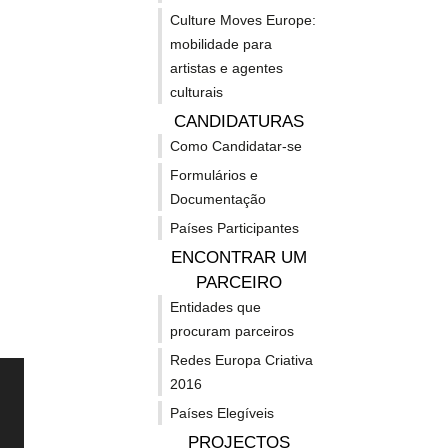
O Culture Moves Europe seleccionou
apoiou
pro
e distri
Culture Moves Europe:
2.542 artistas e profissionais da
Implement
cultura na mais recente convocatória
mobilidade para
LiveMX de
"Mobilidade...
capacitaç
artistas e agentes
2.542
eur
culturais
CANDIDATURAS
artistas
nas
Como Candidatar-se
Formulários e
Documentação
e
áre
Países Participantes
ENCONTRAR UM
profissionais
da
PARCEIRO
Entidades que
procuram parceiros
da
pro
Redes Europa Criativa
2016
cultura
inte
Países Elegíveis
PROJECTOS