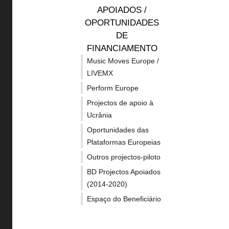
EUROPA CRIATIVA
OUT
APOIADOS /
na
da
POSS
OPORTUNIDADES
DE
FINA
Sobre o Programa Europa
Horizon
FINANCIAMENTO
mais
mús
Criativa 21-27
Europe 
Music Moves Europe /
LIVEMX
Linhas de apoio - MEDIA
Erasmu
recente
sal
Perform Europe
Linhas de apoio - Cultura
Cosme
Projectos de apoio à
Linhas de apoio -
Ucrânia
convocatória
de
Fundos 
Transectorial
Oportunidades das
2020
Plataformas Europeias
Noticias
Guia de
esp
Outros projectos-piloto
Concursos
Criativ
BD Projectos Apoiados
naciona
Projetos apoiados
(2014-2020)
e
Outras 
Espaço do Beneficiário
Subscrever Newsletter
financi
dist
Política de privacidade