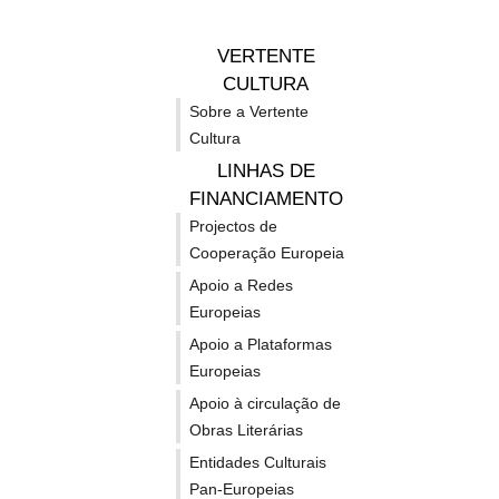
VERTENTE
CULTURA
Notícias relacionadas
Sobre a Vertente
Cultura
LINHAS DE
FINANCIAMENTO
Projectos de
Cooperação Europeia
Culture
Liv
Apoio a Redes
Europeias
Apoio a Plataformas
Moves
apo
20-07-2026
Europeias
07-07-202
Vertente Cultura
Vertente 
Apoio à circulação de
Culture Moves Europe apoiou
Obras Literárias
Europe
72
LiveMX 
2.542 artistas e profissionais
europeu
Entidades Culturais
da cultura na mais recente
promoçã
convocatória
música,
Pan-Europeias