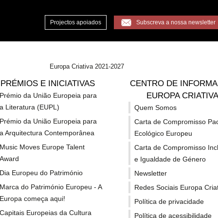
Projectos apoiados
Subscreva a nossa newsletter
Europa Criativa 2021-2027
 Redes Europeias
PRÉMIOS E INICIATIVAS
CENTRO DE INFORM
EUROPA CRIATIV
Prémio da União Europeia para
a Literatura (EUPL)
Quem Somos
 call de Apoio a Rede
Prémio da União Europeia para
Carta de Compromisso Pa
a Arquitectura Contemporânea
Ecológico Europeu
Music Moves Europe Talent
Carta de Compromisso Inc
Award
e Igualdade de Género
Dia Europeu do Património
Newsletter
Marca do Património Europeu - A
Redes Sociais Europa Criat
Europa começa aqui!
Política de privacidade
xelas) |
Capitais Europeias da Cultura
Política de acessibilidade