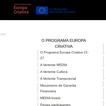
Está em...
Notícias
/
Detalhe
/
Publicada a call de Apoio a
O PROGRAMA EUROPA
CRIATIVA
O Programa Europa Criativa 21-
Publicada a
27
A Vertente MEDIA
A Vertente Cultura
A Vertente Transectorial
Mecanismo de Garantia
Financeira
MEDIA Invest
| Prazo de submissão: 07.03.2024, às 17h (hora de Bru
Países participantes