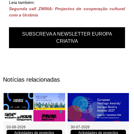
Leia também:
Segunda call ZMINA: Projectos de cooperação cultural
com a Ucrânia
SUBSCREVA A NEWSLETTER EUROPA
CRIATIVA
Notícias relacionadas
Projectos
Candidaturas
03-08-2026
30-07-2026
Actividades de projectos
Actividades de projectos