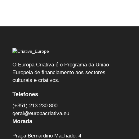
oportunidades
Nostra
abre
que
2027
candidaturas
pretende
para
traçar
artistas
o
e
retrato
O Europa Criativa é o Programa da União
Europeia de financiamento aos sectores
artesãos
do
culturais e criativos.
portugueses
´music
Telefones
manager
(+351) 213 230 800
geral@europacriativa.eu
´
Morada
Praça Bernardino Machado, 4