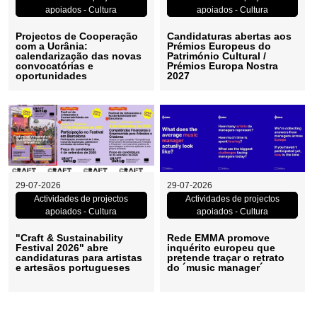
de
abertas
apoiados - Cultura
apoiados - Cultura
Cooperação
aos
Projectos de Cooperação
Candidaturas abertas aos
com a Ucrânia:
Prémios Europeus do
calendarização das novas
Património Cultural /
com
Prémios
convocatórias e
Prémios Europa Nostra
oportunidades
2027
a
Europeus
Ucrânia:
do
calendarização
Património
"Craft
Rede
29-07-2026
29-07-2026
das
Cultural
Actividades de projectos
Actividades de projectos
&
EMMA
apoiados - Cultura
apoiados - Cultura
novas
/
Sustainability
promove
"Craft & Sustainability
Rede EMMA promove
Festival 2026" abre
inquérito europeu que
convocatórias
Prémios
candidaturas para artistas
pretende traçar o retrato
Festival
inquérito
e artesãos portugueses
do ´music manager´
e
Europa
2026"
europeu