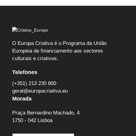
Património
candidaturas
através
Cultural
para
da
/
artistas
cultura
Prémios
e
O Europa Criativa é o Programa da União
Europeia de financiamento aos sectores
Europa
artesãos
culturais e criativos.
Nostra
portugueses
Telefones
2027
(+351) 213 230 800
geral@europacriativa.eu
Morada
Praça Bernardino Machado, 4
1750 - 042 Lisboa