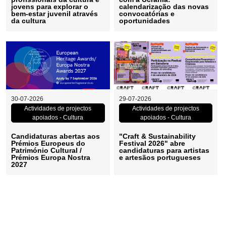
jovens para explorar o
calendarização das novas
da
com
bem-estar juvenil através
convocatórias e
da cultura
oportunidades
cultura
a
e
Ucrânia:
jovens
calendarização
Candidaturas
"Craft
30-07-2026
29-07-2026
para
das
Actividades de projectos
Actividades de projectos
abertas
&
apoiados - Cultura
apoiados - Cultura
explorar
novas
aos
Sustainability
Candidaturas abertas aos
"Craft & Sustainability
Prémios Europeus do
Festival 2026" abre
o
convocatórias
Património Cultural /
candidaturas para artistas
Prémios
Festival
Prémios Europa Nostra
e artesãos portugueses
2027
bem-
e
Europeus
2026"
estar
oportunidades
do
abre
juvenil