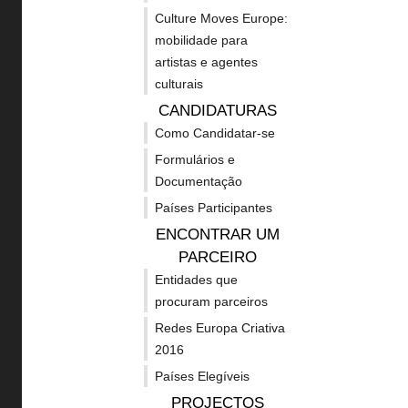
Linhas de apoio - MEDIA
Erasmu
Culture Moves Europe:
Linhas de apoio - Cultura
mobilidade para
Cosme
artistas e agentes
Linhas de apoio -
Fundos 
culturais
Transectorial
2020
CANDIDATURAS
Noticias
Como Candidatar-se
Guia de
Concursos
Criativ
Formulários e
Documentação
naciona
Projetos apoiados
Países Participantes
Outras 
Subscrever Newsletter
ENCONTRAR UM
financi
PARCEIRO
Política de privacidade
Entidades que
Acessibilidades GOV
procuram parceiros
Mapa do site
Redes Europa Criativa
2016
My CIEC
Países Elegíveis
PROJECTOS