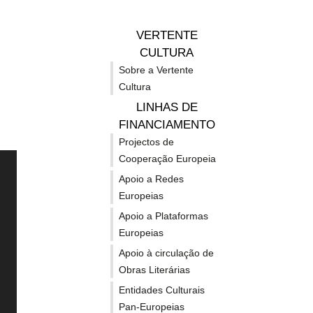
europeia
umb
VERTENTE
nos
Eur
CULTURA
Sobre a Vertente
Cultura
videojogos
Cria
LINHAS DE
FINANCIAMENTO
durante
ME
Projectos de
Cooperação Europeia
Apoio a Redes
a
no
Europeias
EUROPA CRIATIVA
OUT
Apoio a Plataformas
Gamescom
MI
Europeias
POSS
Apoio à circulação de
FINA
Sobre o Programa Europa
Horizon
Obras Literárias
2026
202
Criativa 21-27
Entidades Culturais
Europe 
Pan-Europeias