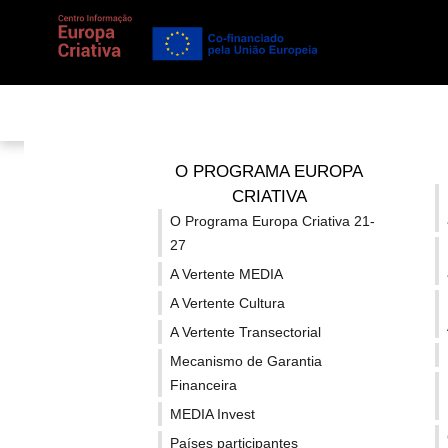
Está em...
Notícias
/
Detalhe
/
Apoio a Festivais: 8 festiva
O PROGRAMA EUROPA
CRIATIVA
O Programa Europa Criativa 21-
Apoio a Festiva
27
A Vertente MEDIA
A Vertente Cultura
A Vertente Transectorial
Mecanismo de Garantia
Financeira
MEDIA Invest
Países participantes