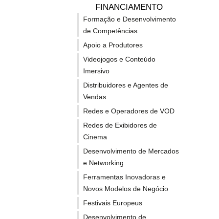
FINANCIAMENTO
expandir e renovar públicos, designadamente:
Formação e Desenvolvimento
50% da programação deve ser consagrada a filmes e o
de Competências
a programação deve integrar obras de pelo menos 15 
Apoio a Produtores
os festivais devem garantir a acreditação de profissio
Videojogos e Conteúdo
os festivais devem desenvolver actividades de form
Imersivo
oficiais/base do festival).
Distribuidores e Agentes de
Vendas
Mais informação
sobre a linha de financiamento
aqui
.
Redes e Operadores de VOD
Redes de Exibidores de
Cinema
SUBSCREVA A NEWSLETTER EUROPA CRIAT
Desenvolvimento de Mercados
e Networking
Ferramentas Inovadoras e
Novos Modelos de Negócio
Notícias relacionadas
Festivais Europeus
Desenvolvimento de