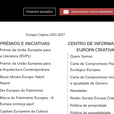
Projectos apoiados
Subscreva a nossa newsletter
Europa Criativa 2021-2027
is de cinema portugueses seleccionados
PRÉMIOS E INICIATIVAS
CENTRO DE INFORM
EUROPA CRIATIV
Prémio da União Europeia para
a Literatura (EUPL)
Quem Somos
is: 8 festivais de cin
Prémio da União Europeia para
Carta de Compromisso Pa
a Arquitectura Contemporânea
Ecológico Europeu
seleccionados
Music Moves Europe Talent
Carta de Compromisso Inc
Award
e Igualdade de Género
Dia Europeu do Património
Newsletter
Marca do Património Europeu - A
Redes Sociais Europa Criat
Europa começa aqui!
Política de privacidade
Capitais Europeias da Cultura
Política de acessibilidade