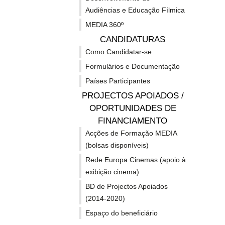
Audiências e Educação Fílmica
MEDIA 360º
CANDIDATURAS
Como Candidatar-se
Europa
Can
Formulários e Documentação
Países Participantes
Criativa
abe
PROJECTOS APOIADOS /
20-07-2026
02-07-202
Vertente MEDIA
OPORTUNIDADES DE
Vertent
FINANCIAMENTO
MEDIA
par
Europa Criativa MEDIA
Candida
Acções de Formação MEDIA
destaca inovação europeia
stand u
nos videojogos durante a
(bolsas disponíveis)
Criati
Gamescom 2026
2026
destaca
o
A Agência Executiva para a Educação
Rede Europa Cinemas (apoio à
| Deadlin
e da Cultura (EACEA) vai promover
exibição cinema)
|Estão ab
duas sessões de apresentação de...
candidatur
BD de Projectos Apoiados
inovação
sta
(2014-2020)
Espaço do beneficiário