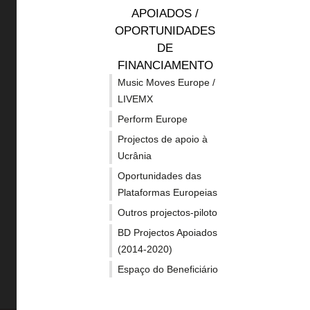
APOIADOS /
OPORTUNIDADES
DE
FINANCIAMENTO
Music Moves Europe /
O Europa Criativa é o Programa
LIVEMX
da União Europeia de
Perform Europe
financiamento aos sectores
Projectos de apoio à
culturais e criativos.
Ucrânia
Oportunidades das
Plataformas Europeias
Outros projectos-piloto
BD Projectos Apoiados
(2014-2020)
Espaço do Beneficiário