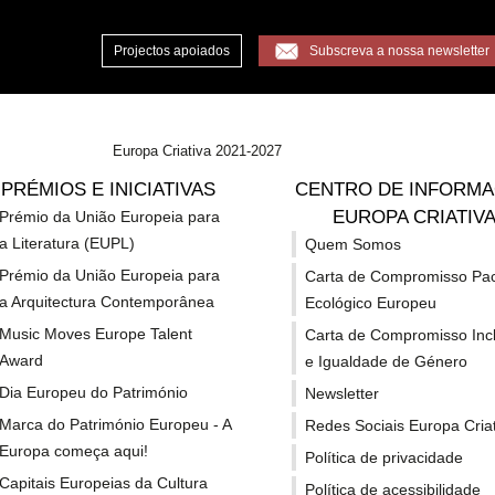
Projectos apoiados
Subscreva a nossa newsletter
Europa Criativa 2021-2027
bre democracia podem candidatar-se à call Up Grants 2026
PRÉMIOS E INICIATIVAS
CENTRO DE INFORM
EUROPA CRIATIV
Prémio da União Europeia para
a Literatura (EUPL)
Quem Somos
io-culturais sobre dem
Prémio da União Europeia para
Carta de Compromisso Pa
a Arquitectura Contemporânea
Ecológico Europeu
tar-se à call Up Gran
Music Moves Europe Talent
Carta de Compromisso Inc
Award
e Igualdade de Género
Dia Europeu do Património
Newsletter
Marca do Património Europeu - A
Redes Sociais Europa Criat
Europa começa aqui!
Política de privacidade
Capitais Europeias da Cultura
Política de acessibilidade