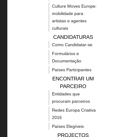
202
Linhas de apoio - Cultura
Cosme
Culture Moves Europe:
mobilidade para
Linhas de apoio -
Fundos 
artistas e agentes
Transectorial
2020
culturais
Noticias
Guia de
CANDIDATURAS
Como Candidatar-se
Concursos
Criativ
naciona
Formulários e
Projetos apoiados
Documentação
Outras 
Subscrever Newsletter
Países Participantes
financi
ENCONTRAR UM
Política de privacidade
PARCEIRO
Acessibilidades GOV
Entidades que
procuram parceiros
Mapa do site
Redes Europa Criativa
My CIEC
2016
Países Elegíveis
PROJECTOS