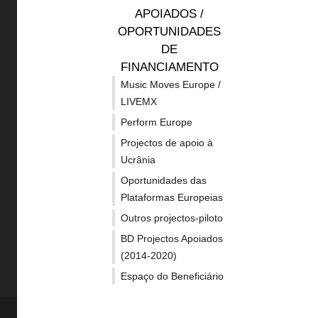
APOIADOS /
OPORTUNIDADES
DE
FINANCIAMENTO
O Europa Criativa é o Programa
Music Moves Europe /
da União Europeia de
LIVEMX
financiamento aos sectores
Perform Europe
culturais e criativos.
Projectos de apoio à
Ucrânia
Oportunidades das
Plataformas Europeias
Outros projectos-piloto
BD Projectos Apoiados
(2014-2020)
Espaço do Beneficiário