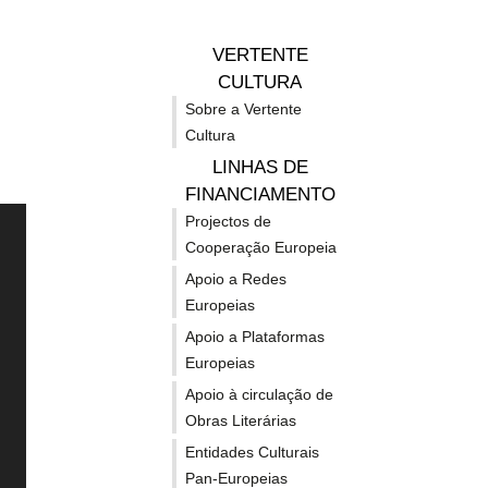
calendarização
Pat
VERTENTE
CULTURA
Sobre a Vertente
das
Cult
Cultura
LINHAS DE
novas
/
FINANCIAMENTO
Projectos de
Cooperação Europeia
convocatórias
Pré
Apoio a Redes
EUROPA CRIATIVA
OUT
Europeias
e
Eur
Apoio a Plataformas
POSS
Europeias
FINA
Sobre o Programa Europa
Horizon
Apoio à circulação de
oportunidades
Nos
Criativa 21-27
Obras Literárias
Europe 
Entidades Culturais
Linhas de apoio - MEDIA
Erasmu
Pan-Europeias