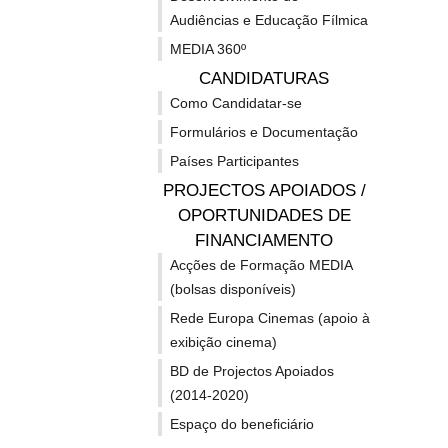
Audiências e Educação Fílmica
MEDIA 360º
CANDIDATURAS
Projectos
Can
Como Candidatar-se
Formulários e Documentação
03-08-2026
de
abe
30-07-202
Países Participantes
Actividades de projectos apoiados -
Activida
Cultura
PROJECTOS APOIADOS /
OPORTUNIDADES DE
Cooperação
aos
Projectos de Cooperação
Candida
com a Ucrânia:
FINANCIAMENTO
Prémio
calendarização das novas
Patrimó
Acções de Formação MEDIA
convocatórias e
Europa 
com
Pré
oportunidades
(bolsas disponíveis)
| Deadlin
Os quatro projectos europeus
|Estão ab
Rede Europa Cinemas (apoio à
dedicados à cooperação com a
2026...
Ucrânia vão lançar novas
exibição cinema)
a
Eur
convocatórias ao longo de...
BD de Projectos Apoiados
(2014-2020)
Ucrânia:
do
Espaço do beneficiário