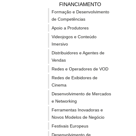
FINANCIAMENTO
As candidaturas estão abertas até 15 de Março de 2026.
Formação e Desenvolvimento
de Competências
A convocatória
Up Grants
é uma iniciativa da
European 
Redes Europeias.
Através desta linha de financiamento
Apoio a Produtores
comuns, fomentar o talento, inovar, prosperar e gerar 
Videojogos e Conteúdo
Imersivo
Ressalva: por se tratar de uma oportunidade gerada p
promotora.
Distribuidores e Agentes de
Vendas
Redes e Operadores de VOD
SUBSCREVA A NEWSLETTER EUROPA CRIAT
Redes de Exibidores de
Cinema
Desenvolvimento de Mercados
e Networking
Ferramentas Inovadoras e
Notícias relacionadas
Novos Modelos de Negócio
Festivais Europeus
Desenvolvimento de