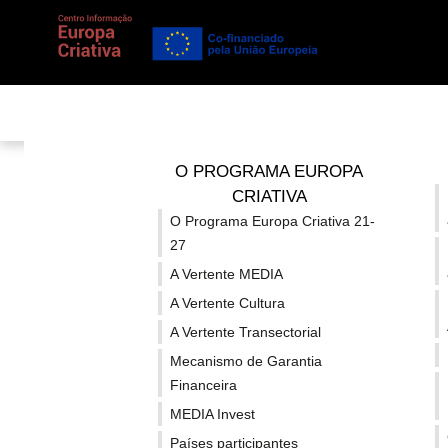
Está em...
Notícias
/
Detalhe
/
Projectos sócio-culturais so
O PROGRAMA EUROPA
CRIATIVA
O Programa Europa Criativa 21-
Projectos sóc
27
A Vertente MEDIA
candida
A Vertente Cultura
A Vertente Transectorial
Mecanismo de Garantia
Financeira
MEDIA Invest
Países participantes