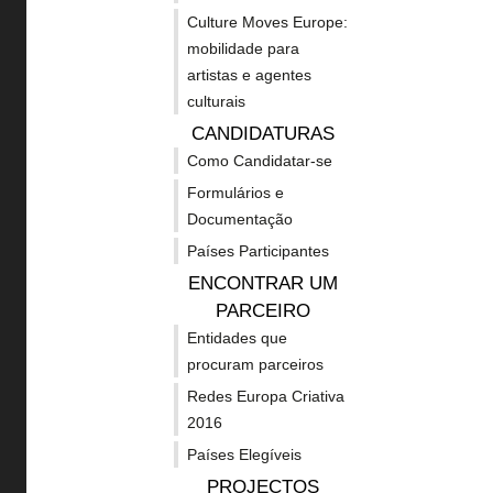
Linhas de apoio - MEDIA
Erasmu
recente
sal
Culture Moves Europe:
Linhas de apoio - Cultura
mobilidade para
Cosme
artistas e agentes
Linhas de apoio -
convocatória
de
Fundos 
culturais
Transectorial
2020
CANDIDATURAS
Noticias
Como Candidatar-se
Guia de
esp
Formulários e
Concursos
Criativ
Documentação
naciona
Projetos apoiados
e
Países Participantes
Outras 
Subscrever Newsletter
ENCONTRAR UM
financi
PARCEIRO
dist
Política de privacidade
Entidades que
Acessibilidades GOV
procuram parceiros
digi
Redes Europa Criativa
Mapa do site
2016
My CIEC
Países Elegíveis
PROJECTOS