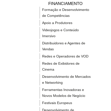
FINANCIAMENTO
Histórias Partilhadas
Formação e Desenvolvimento
Património para o Diálogo
de Competências
Património Vivo
Cooperação Transfronteiriça e Narrativas Partilhadas
Apoio a Produtores
Próxima Geração, Juventude e Educação
Videojogos e Conteúdo
Imersivo
Até
25 finalistas serão seleccionados
e reconhecidos pe
Distribuidores e Agentes de
Vendas
O prazo de submissão termina a 31 de Julho de 2026.
To
Redes e Operadores de VOD
Redes de Exibidores de
Cinema
SUBSCREVA A NEWSLETTER EUROPA CRIAT
Desenvolvimento de Mercados
e Networking
Ferramentas Inovadoras e
Novos Modelos de Negócio
Notícias relacionadas
Festivais Europeus
Desenvolvimento de