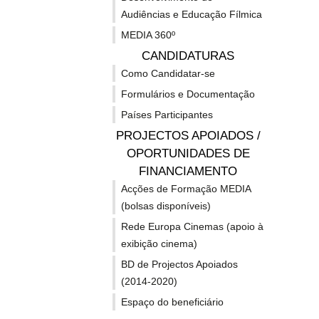
Audiências e Educação Fílmica
MEDIA 360º
CANDIDATURAS
Como Candidatar-se
Culture
Liv
Formulários e Documentação
Países Participantes
Moves
apo
20-07-2026
PROJECTOS APOIADOS /
07-07-202
Vertente Cultura
Vertente 
OPORTUNIDADES DE
FINANCIAMENTO
Culture Moves Europe apoiou
Europe
72
LiveMX 
2.542 artistas e profissionais
europeu
Acções de Formação MEDIA
da cultura na mais recente
promoçã
(bolsas disponíveis)
convocatória
música,
O Culture Moves Europe seleccionou
apoiou
pro
e distri
Rede Europa Cinemas (apoio à
2.542 artistas e profissionais da
Implement
exibição cinema)
cultura na mais recente convocatória
LiveMX de
"Mobilidade...
capacitaç
BD de Projectos Apoiados
2.542
eur
(2014-2020)
Espaço do beneficiário