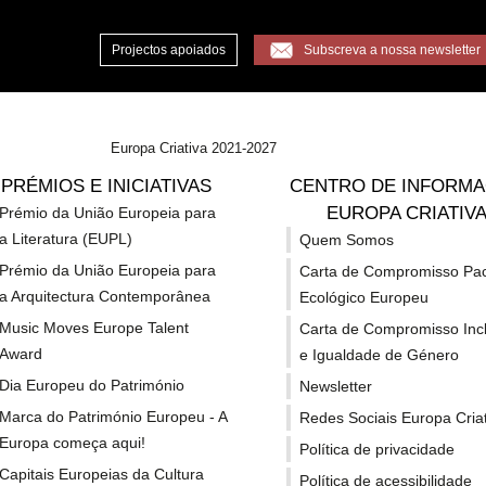
Projectos apoiados
Subscreva a nossa newsletter
Europa Criativa 2021-2027
e projectos europeus que promovem memória cultural e inclusão
PRÉMIOS E INICIATIVAS
CENTRO DE INFORM
EUROPA CRIATIV
Prémio da União Europeia para
a Literatura (EUPL)
Quem Somos
eil distingue project
Prémio da União Europeia para
Carta de Compromisso Pa
a Arquitectura Contemporânea
Ecológico Europeu
 memória cultural e 
Music Moves Europe Talent
Carta de Compromisso Inc
Award
e Igualdade de Género
Dia Europeu do Património
Newsletter
Marca do Património Europeu - A
Redes Sociais Europa Criat
Europa começa aqui!
Política de privacidade
Capitais Europeias da Cultura
Política de acessibilidade