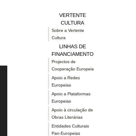
artistas
nas
VERTENTE
e
áre
CULTURA
Sobre a Vertente
Cultura
profissionais
da
LINHAS DE
FINANCIAMENTO
da
pro
Projectos de
Cooperação Europeia
Apoio a Redes
cultura
inte
Europeias
EUROPA CRIATIVA
OUT
Apoio a Plataformas
na
da
Europeias
POSS
Apoio à circulação de
FINA
Sobre o Programa Europa
Horizon
Obras Literárias
mais
mús
Criativa 21-27
Entidades Culturais
Europe 
Pan-Europeias