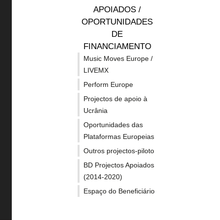
APOIADOS /
OPORTUNIDADES
DE
FINANCIAMENTO
Music Moves Europe /
O Europa Criativa é o Programa
LIVEMX
da União Europeia de
Perform Europe
financiamento aos sectores
Projectos de apoio à
culturais e criativos.
Ucrânia
Oportunidades das
Plataformas Europeias
Outros projectos-piloto
BD Projectos Apoiados
(2014-2020)
Espaço do Beneficiário