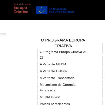
Está em...
Notícias
/
Detalhe
/
Prémio Simone Veil distingu
O PROGRAMA EUROPA
CRIATIVA
O Programa Europa Criativa 21-
Prémio Simone V
27
A Vertente MEDIA
promovem
A Vertente Cultura
A Vertente Transectorial
Mecanismo de Garantia
Financeira
MEDIA Invest
Países participantes